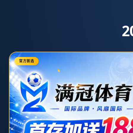
首页
公司简介
产品展示