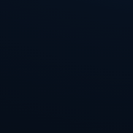
随着时光的流逝，两人都离开了森林狼，并重新开启了各自
与巴特勒已经**冰释前嫌**，并且谈到了彼此家庭的情况
**通过对话和交流，唐斯和巴特勒展现了化解分歧的重要
中，理解与包容依然是促进成长的关键。或许两人已不在同
这种和解值得关注，不仅是因为它给球队更好的氛围提供了
这种破土而出的成熟，不仅对唐斯和巴特勒而言是一次蜕变