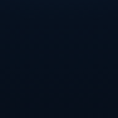
的职业生涯。然而，在充满变化的NBA中，球员们不仅需要在场上成长
。这样的举动不仅表明了两位球星的成熟，更是为其他队员树立了和解的典
性**。NBA历史上不乏因分歧而导致队员关系紧张的例子。而唐斯和巴
一赛场并肩作战，但这种**和好如初的精神**无疑增强了他们在球迷心
可能性，更因为它向年轻一代的球员传递了积极的信息：即便关系曾经破裂
，对所有关注NBA的人来说，都是一场精彩的心灵洗礼。