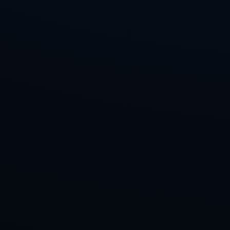
**总结案例分析**，不难发现，唐斯和巴特勒的和解具
意志、心态、沟通能力的体现。在一个充满竞争的环境中，
在此板块，相信唐斯与巴特勒的故事会为其他可能遇到相似
上一篇：组织大师！特雷-杨全场7中1，得到7分19次助攻
下一篇：太阳官宣：将在下赛季退役马里昂和小斯的球衣