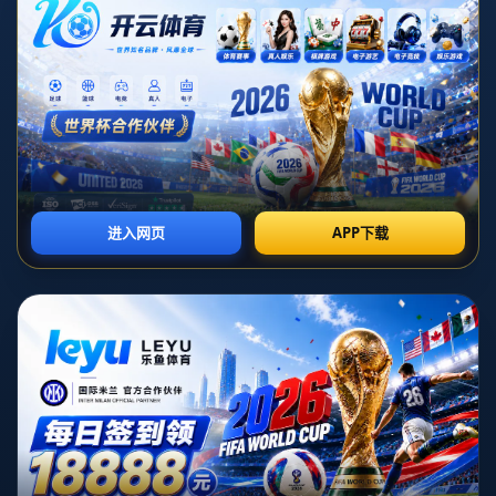
**前言**
在NBA这样一个充满竞争的舞台上，每一场比赛都充满了
悬念和惊喜。最近的一场比赛中，掘金队在没有约基奇的情
况下，凭借雷吉·杰克逊的出色表现，以35分和13次助攻的
亮眼成绩，成功击败了拥有豪华阵容的快船队。这场“残阵
掘金力克四巨头快船”的比赛，再次证明了篮球世界里任何
事情皆有可能。
**主题：意外挑战与团队力量**
掘金队缺少了他们的核心球员约基奇，这对任何球队来说都
是一个巨大的挑战。**约基奇**不仅是球队的主要得分手，
更是战略的中枢。他缺席比赛，给掘金队带来的不仅是得分
压力，还有组织进攻的困难。然而，在这种困境中，球队的
其他球员纷纷站了出来，尤其是雷吉·杰克逊，他用自己的