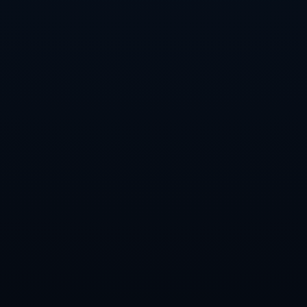
团队依旧保持高胜率。这正如同掘金的表现一样，他们都证
明了**篮球比赛不只是靠一个人，而是靠一个团队**。
**总结**
这场比赛再次提醒我们，在NBA中所有的不可能都有可能
实现，真正的对抗不仅仅依靠明星球员，更依赖团队的深度