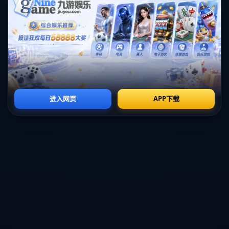
倒性的优势，暴露出团队协作和关键时刻应对能力上的不
足。
**团队协作的价值**
这场比赛中掘金的胜利，充分展现了团队协作的力量。篮球
比赛不仅仅是个人能力的比拼，更是团队配合和战术执行的
综合体现。在约基奇缺阵的情况下，掘金队没有因为失去核
心而失去方向，反而每位球员都承担起了额外的责任，在场
上展现了惊人的**协同能力**。这种团队凝聚力和顽强的比
赛精神，是他们战胜强大对手的重要原因。
**案例分析**
历史上，类似的案例不少。譬如，15-16赛季的金州勇士，
虽然库里是不可或缺的核心，但当他因伤缺席时，球队其他
成员同样能够挺身而出，尤其是汤普森和格林的努力，使得