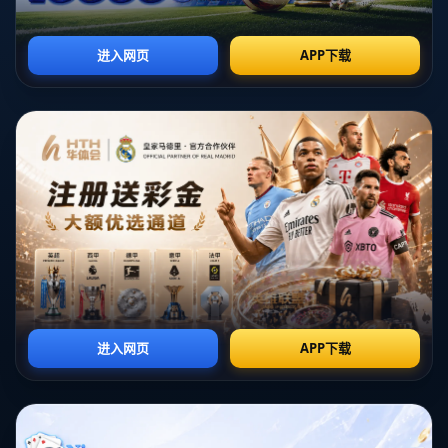
他不仅体现了个人技术的高超，更是全队战术中不可或缺的
一环。
然而，在费利佩出色表现的背后，有两个进球因越位和犯规
而被判无效，引发热议。我们的比赛数据表明，尽管这两个
判罚存在争议，但裁判的决定仍然站得住脚。这同时也提醒
球队在进攻中更需注重细节，以免因细微的失误而葬送良
机。
**_比赛分析与数据支持_**