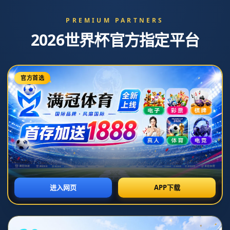
中超-费利佩传射+两球被吹掉 蓉城3-0新鹏城
发布时间：2026-07-07T09:29:18+08:00
在一场备受瞩目的**中超联赛**中，成都蓉城以3-0战胜了