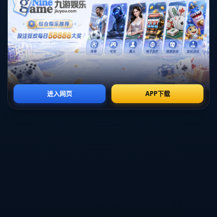
同时，这一转会也可能会对沙特联赛的整体格局产生影响。
吸引像奥巴梅扬这样的高水平国际球员，可以提升联赛的观
赏性和竞争性，使得沙特联赛在全球范围内获得更多的关
注。**弗比奥·罗马诺**的权威声明，意味着这一转会是经
过充分沟通和筹备的，显示出卡迪西亚重塑队伍的决心。
**市场反应与球迷关注**
在得知奥巴梅扬转会的消息后，足球市场瞬间掀起了涟漪。
不少体育分析师和球迷对这笔交易展开了激烈的讨论，视其
为一种新兴足球理念的反映。随着越来越多的球星前往中
东，**足球全球化**的趋势愈加明显。