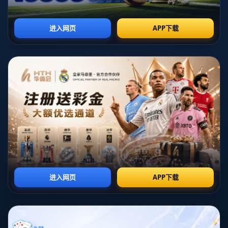
**卡迪西亚：新挑战与机遇**
成立于1976年的**卡迪西亚**足球俱乐部，历史虽然相对悠
久，但在沙特职业联赛中的表现却起伏不定。随着俱乐部升
班，球队希望通过引进实力派球员提升竞技水平，而奥巴梅
扬的到来无疑是最佳契机。他的加盟不仅能增强球队的进攻
实力，更将对年轻球员起到积极的带动作用，提升整体的士
气和战斗力。
**转会的意义与潜在影响**
从奥巴梅扬的发展轨迹来看，加盟卡迪西亚将为他提供一个
重新出发的平台。在马赛，虽然他得到了锻炼，但在激烈的
竞争环境中，或许没有以往那么明显的突破。而在沙特联赛
中，奥巴梅扬可以成为球队的绝对核心，展现他的进攻才
华。