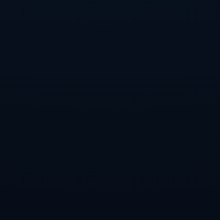
结合以上分析，我们也不得不关注到其他强队在相似情况下
的应对。例如，在前几轮的比赛中，某些球队即使在领先的
情况下，仍然能够保持高度的专注和保持战术上的连贯，自
始至终把控比赛节奏。这表明，强队不仅需要卓越的技术和
战术执行力，更需要在心理素质方面有足够的韧性。
总之，在本轮比赛中海港队的表现，让人对其能否在接下来
的赛事中调整状态、排除干扰充满期待。_马德兴_的评论虽
然揭示了现阶段海港队面临的挑战，但也为他们后续比赛提