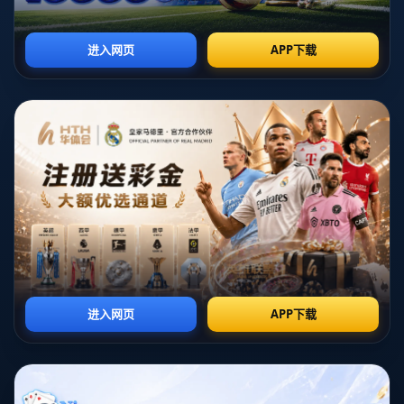
键时刻给自己制造了更多的挑战。
有必要分析一下海港队在比赛中出现的几个关键环节。首
先，在下半场前20分钟，海港队的控球率高达到70%，这样
的数据应该是锁定胜局的保证。然而，随着时间的推移，队
员们似乎在精力上出现了倦怠，导致他们在防守时出现了松
懈。这时候，_对手的反击变得更加危险_，开始在海港队的
禁区内制造了一些威胁，最终也促使了比赛的悬念增加。