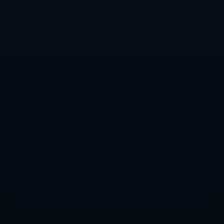
供了反思和改进的方向。希望海港队能在未来的比赛中，更
加稳健地展现其实力，避免让比赛结果陷入不必要的悬念之
中。