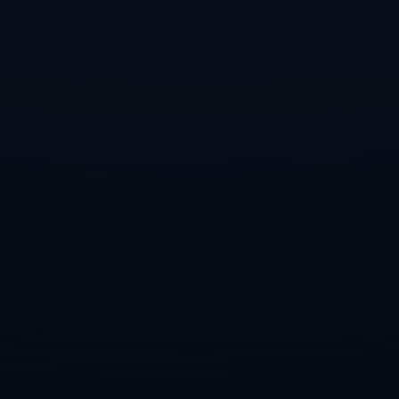
#### 比赛影响：海港的战略优势
此次胜利不仅提升了海港队的士气，也在积分榜上为他们争
取到了更有利的位置。这场比赛无疑强化了海港在争冠大战
中的地位。面对强敌国安，海港凭借有效的战术和团队凝聚
力展现了自己在联赛中的竞争力。
同时，这场比赛也给其他球队敲响了警钟。海港队的进攻组
合不断深化，提升了整体实力，尤其是武磊与奥斯卡的表