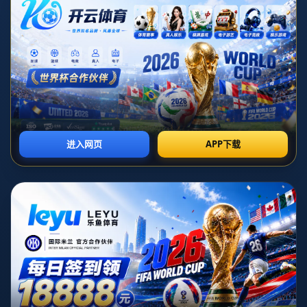
在中国足球超级联赛的一场焦点对决中，上海海港队凭借出
色的团队配合和明星球员的精彩表现，以4-1战胜了北京国
安队。这场比赛不仅展示了海港队的强大实力，更让球迷们
再次领略到了武磊和奥斯卡之间的默契配合。**武磊助攻奥
斯卡推射破门**的画面，成为了比赛的高潮瞬间。
#### 赛事回顾：海港的强势表现
上海海港队在这场比赛中的表现可谓令人瞩目。从比赛一开
始，他们就展现出了强烈的进攻欲望。在第15分钟，武磊在
中场的争抢中赢得了一个宝贵的控球机会。他灵巧地摆脱了
防守球员的压迫，不仅成功过人，还迅速将球传给了位置极