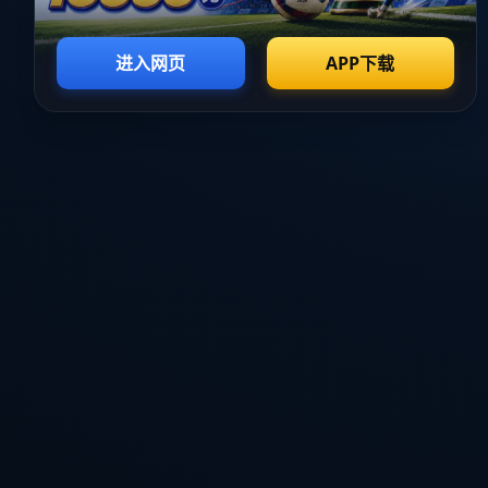
根据专业人士的分析，李凯尔的训练安排是合理的。许多
扰，从而能够在**世界杯**中为国家队贡献自己的全部力量
#### 媒体的关注与期望
尽管李凯尔并未到上海，但这并未减少媒体对他的关注度。
度和状态，**世界杯**上他的表现有望成为焦点。