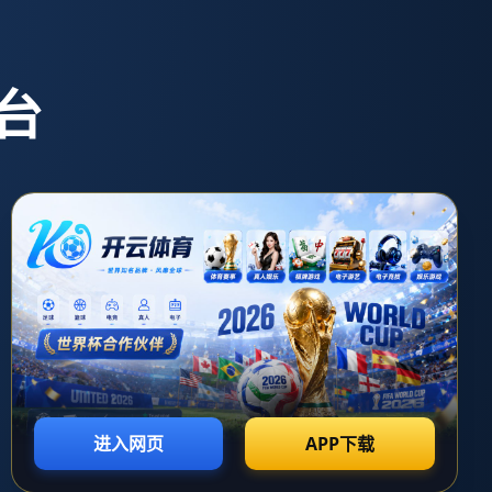
咨询热线
0871-5241080