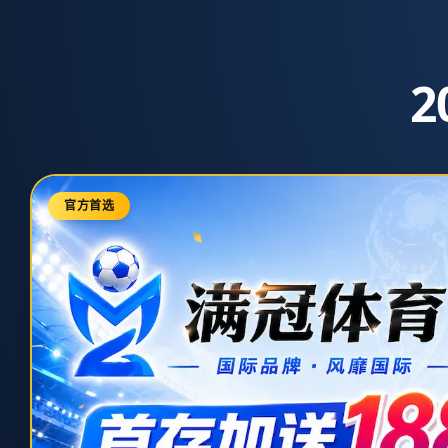
首页
公司简介
产品展示