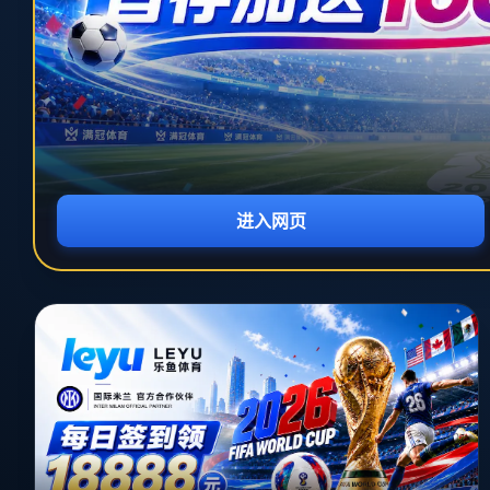
### 媒体人:李凯尔并未到上海 按计划能赶上世界杯
在国际足球的舞台上，每一个球员的动态都备受关注。最近
到来的世界杯。这一消息给众多球迷带来了希望，同时也引
#### 李凯尔的备战情况
李凯尔作为一名优秀的球员，一直以来都以专业和努力著称
显示出了他对**世界杯**的重视。在这样的关键时刻，确