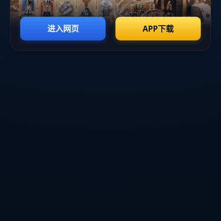
著名的运动员在备战大型赛事时，都会选择远离喧嚣和媒体的关注，来保
。
相反，许多媒体人在报道这一消息时，纷纷表现出对他在训练成效的期