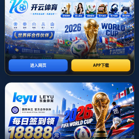
**拉什福德助攻加纳乔破门 打破曼联英超3轮半球荒**
在英超联赛中，每一个进球都可能成为改变局势的关键。近
日，曼联的拉什福德凭借出色的助攻帮助年轻小将加纳乔成
功破门，打破了球队在英超中的进球荒。这一幕不仅点燃了
球迷的热情，也为曼联在本赛季的表现铸就了新的信心。