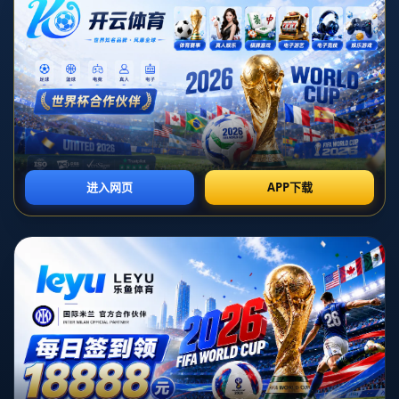
### 热刺官宣：张琳艳结束留洋租借回武汉江大女足
最近，英超俱乐部热刺官方宣布，**中国女足新星张琳艳**
结束了她的留洋租借，返回武汉江大女足。这一消息引发了
广泛关注，因为张琳艳在海外联赛的表现备受期待，同时她
的回归也将对国内联赛产生深远影响。
#### 张琳艳在热刺的表现与成长
张琳艳自加盟热刺以来，经历了一段充满挑战和成长的时
光。在英超女子联赛中，她不仅有机会与一些世界级球员同
场竞技，还得到了在高水平环境中锻炼的机会。她的比赛风
格灵活多变，表现出色，逐渐成为热刺攻击线上的重要一
员。
在过去的一个赛季中，张琳艳为热刺出场多次，并面对各类
强敌。她的技术、速度以及对比赛的理解都有显著提升，令