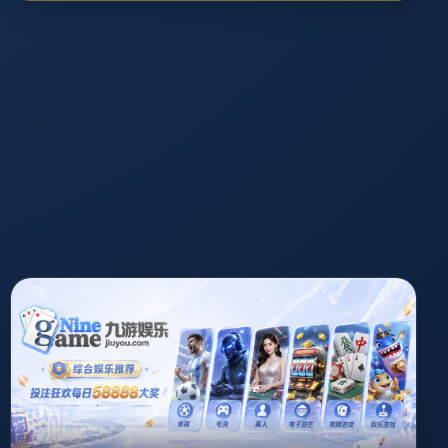
現.
经验与智慧，以多样的策略带领球队取得佳绩。他近日披露了赢