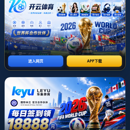
2021年，对于热爱足球的球迷而言，是一场激情狂欢的年度
盛事。作为南美洲足坛的最高级别赛事——**美洲杯**，它
无疑吸引了全球的关注。而这届美洲杯更具特殊性，因为赛
事的筹备过程经历了几次调整、转折，最终才落地于**巴西
**。本文将带您深入了解2021美洲杯的举办国及本届赛事的
独特之处。
---
## **2021美洲杯为何选择巴西？**
最初，2021美洲杯计划于**哥伦比亚和阿根廷**联合举办，
这是历史上首次两个国家共同承办美洲杯。然而，由于哥伦
比亚国内的政治局势动荡及阿根廷疫情的严峻形势，南美洲
足球联合会（CONMEBOL）不得不进行改变。经过一番权
衡，巴西接过了赛事举办权，对于这个“足球王国”来说，这