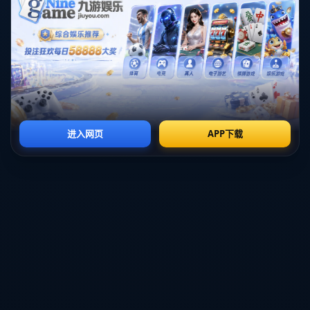
## **巴西：足球王国与旅游胜地的交融**
### **丰富的足球文化**
提起巴西，人们首先想到的便是足球。从**贝利**到**内马
尔**，巴西孕育了无数传奇球员，而他们的风格也影响了全
球的足球发展。在2021美洲杯中，巴西更以东道主身份全力