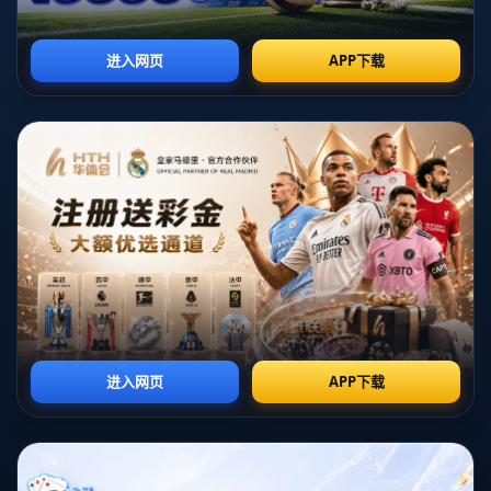
在通往巔峰的道路上所經歷的挑戰。
**奧運金牌：體壇的最高榮譽**
對於每一位運動員來說，奧運金牌無疑是他們職業生涯中的
一顆璀璨明珠。大馬丁在其職業生涯中，獲得了眾多國內和
國際賽事的重要獎項，但奧運金牌始終是他心中最渴望的榮
譽之一。奧運會不僅僅是對個人實力的考驗，更是對團隊合
作與意志力的終極檢驗。