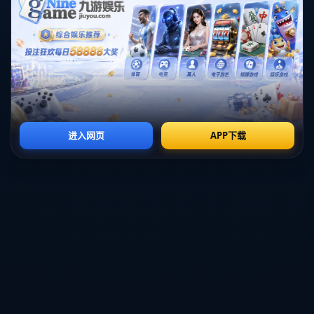
以往一位優秀運動員典範為例，著名的籃球巨星科比·布萊
恩特，儘管他在NBA的成就無人能及，但直到他贏得了奧
運金牌，他才感慨地說，他的生涯真正圓滿了。如此，奧運
金牌對運動員的吸引力不言而喻。
**國家隊百場：成就的見證**