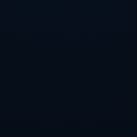
**案例分析：意大利球队AC米兰的成功经验**
一些国际知名球队的成功经验对国足来说是宝贵的借鉴。例
如，意大利球队AC米兰在某次备战期间采取了心理辅导和
团队建设活动，成功激发了队员的潜力。通过团体心理测
试、个别辅导以及团队建设活动，AC米兰的心态得到了显
著提升，这无疑为他们在联赛中的出色表现奠定了基础。