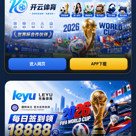
在体育竞技的世界中，心理状态和身体素质一样重要。对于
任何一个团队而言，封闭式训练是一种提升竞技水平的手
段，但长达四个月的封闭备战对国足来说则是一次**极大的
心理挑战**。在这个过程中，运动员的心理状态如何影响整
个赛事的准备，成为各界关注的焦点。
**封闭备战的目的和挑战**