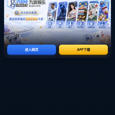
意力不集中，决策失误，甚至在关键时刻的表现失常。因
此，国足在封闭备战期间，必须通过专业心理辅导**提升运
动员的心理韧性和抗压能力**。