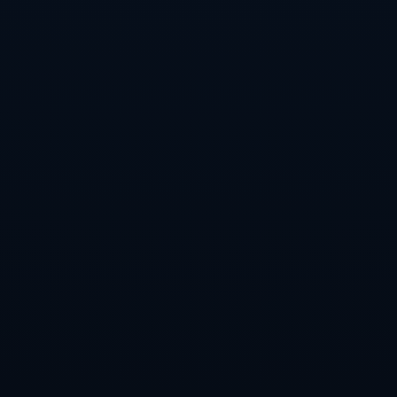
在經濟層面，丁彥雨航的影響力將有助於吸引更多贊助商和
球迷的關注，從而提升廣州龍獅的品牌價值。例如，根據過
往案例，在CBA聯賽中引進高人氣球員通常會直接帶動球
票和周邊商品的銷量增長。此外，球隊在媒體曝光度方面也
會獲得明顯提升。丁彥雨航作為CBA兩屆MVP得主，其號
召力為球隊帶來的連鎖效應不容忽視。
在比賽層面，丁彥雨航的進入將極大豐富廣州龍獅的戰術選
擇。在面對外援主導的球隊時，丁彥雨航能憑藉其靈活多變
的進攻手段與防守策略，填補球隊此前在關鍵比賽中的短
板。此外，他的到來還可能發揮**傳幫帶的作用**，幫助年
輕球員快速提升實力。
---
### **明星轉會背後的挑戰**
然而，這樣一筆成功的轉會背後亦存在挑戰。近年來，由於