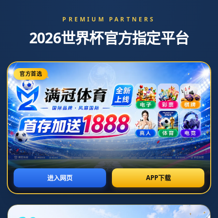
丁彥雨航加盟廣州龍獅，榮獲兩屆CBA常規賽
MVP.
发布时间：2026-07-07T09:29:18+08:00