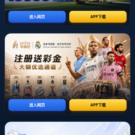
獅的消息更是在籃球圈引起了巨大轟動。本文將探討這筆轉
會的重要意義，並分析丁彥雨航對廣州龍獅未來的潛在影
響。
---
### **丁彥雨航：CBA的璀璨巨星**