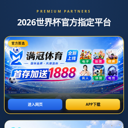
曼城望以最高2500萬歐讓巴薩獲坎塞洛買斷權.
发布时间：2026-07-07T09:29:18+08:00
**曼城与巴塞罗那的转会悬念：坎塞洛的未来去向**