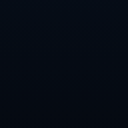
**結論與展望**
意甲的這一意外事件為聯賽帶來了不小的波動。*維羅納的3
分意外收穫*不僅重塑了積分榜格局，也提醒球隊和球迷需
要更加關注規章制度的嚴格執行。在未來的賽季中，各球隊
需要保持警惕，確保所有比賽在公平公正的環境下進行，繫
統審視每一位參賽球員的資格，確保不再重蹈覆轍。