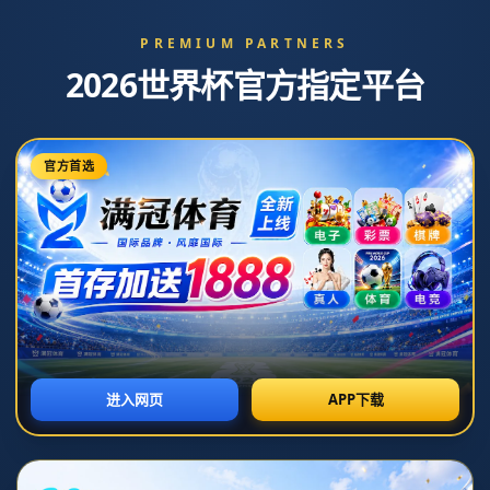
意外驚喜！羅馬因違規報名 維羅納積分1分變3
分.
发布时间：2026-07-07T09:29:18+08:00