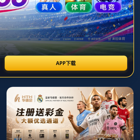
20女足不敵澳大利亞U20女足1-3！隊長喬睿琪點射
发布时间：2026-07-07T09:29:18+08:00
搏精神引熱議**
足以1-3的比分不敵實力強勁的澳大利亞U20女足。本場比賽，雖然中國
也引發了對中國青年女足未來發展的深入思考。