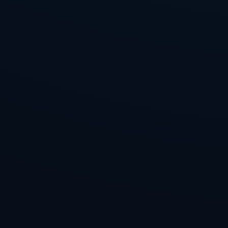
### **防線漏洞被放大 曝露未來提升空間**