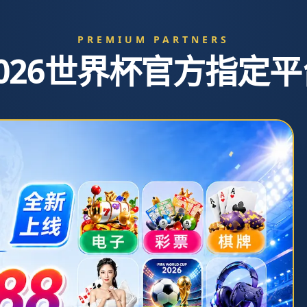
新闻资讯
联系我们