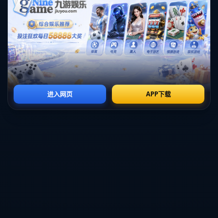
重点，帮助他们以最快速度达到最佳竞技状态。
以最新签约的巴西中场球员为例，据消息人士透露，他刚抵
达天津不到一周时间，津门虎队便专门安排了辅助教练团队
与他进行针对性沟通，包括语言适配、文化融入，以及具体
比赛规则解析。在此基础上，球队每周还安排他参与一次封
闭战术会议，不仅让外援与主力球员产生战术同步，还借机
通过录像分析对即将开打的比赛进行细化解读，从而更准确
地为整支球队注入实质性助力。
这种高效对接的模式得到了显著成效。此前一场与地方强队
的热身赛中，这名新外援虽首次亮相，却凭借出色的大局观
和精准传球与前锋线形成默契，一举奠定了自己的首发位
置。他的表现被外界称为**“津门新核心的崛起”**，不仅提
振了球队士气，也为未来更多海外球员的快速融合树立了典
范。