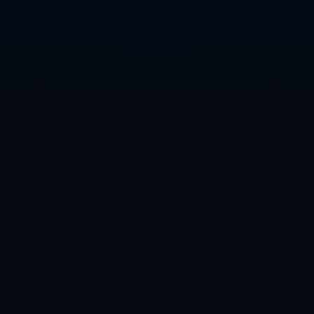
---
通过“B计划”的启动和与新外援无缝沟通的双策略，天津津
门虎队无疑在赛季多变环境中走在了前列——这不仅是球队
适应新时代足球文化的体现，更是一次主动掌握未来胜负形
势的预备之战。
上一篇：克拉默談德甲推廣：希望多支球隊參與競爭海外市場.
下一篇：姆希塔良：國米劍指意甲冠軍 球迷助陣客場如主場.