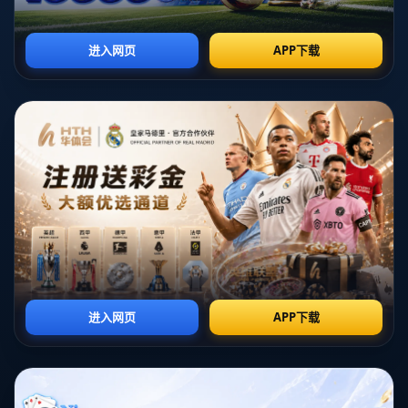
及**新外援快速融入策略**进行的全方位布局。
**“B计划”**不仅表明了津门虎队在赛季中的清晰目标，更
体现出其团队管理的周密性。例如，在近期的球队训练中，
主教练特别注重以强化梯队球员的融入能力为核心，结合多
场模拟赛程进行演练，重点提升了替补球员在关键时刻顶替
主力的适应速度。尽管主力阵容稳定性较佳，但津门虎队显
然不希望将胜负完全押注于固定阵容，而是通过多样化方案
增强球队的灵活性，以在关键决赛或突发逆境中占据心理与
战术优势。
### **外援沟通机制全面升级**
随着全球化进程深入，中超赛场的外援**成为左右比赛战局
的重要因素**。津门虎队显然深刻认识到这一点，近期特别
加快了与新加盟外援间的沟通进程。在正式联赛开始之前，
通过融入集体训练、更快适应俱乐部文化以及了解赛季战略