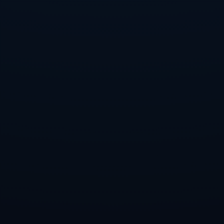
时迎来了一个特殊的日子—**球队的生日**。这样的双重庆祝，需要的
合，使得这场比赛成为了一次团队精神与历史传承的胜利交响。
得每一位热爱足球的人去体会。他所在的球队，凭借严格的训练和严密的战
球队生日献上了一份厚礼。这不仅显示了球队优秀的竞技水平，也表达了
的拼搏。在这场比赛中，小因扎吉带领的球队通过**精妙的配合**和充
仅是日常训练的结果，更是团队对理解竞技精神的深刻认识。