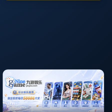
隊的生日.
领球队取得了一场意义非凡的胜利。这场胜利不仅仅是一个比