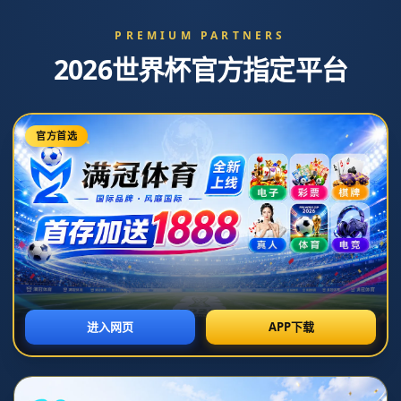
22-23賽季德甲聯賽第6輪比賽集錦.
发布时间：2026-07-07T09:29:18+08:00
**22-23赛季德甲联赛第6轮比赛集锦：观察德国顶级联赛的