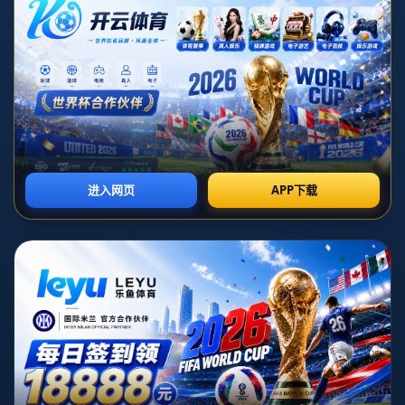
精彩瞬间**
在充满激烈竞争的2022-23赛季德甲联赛中，第6轮的比赛无
疑让球迷们大饱眼福。各队在赛场上展现出的**卓越技艺**
和**顽强拼搏精神**，不仅令观众目不暇接，也令本赛季的
冠军争夺战更加扑朔迷离。本篇文章将带您回顾这一轮最精
彩的瞬间，并分析其中的关键战术亮点。
**焦点对决：拜仁慕尼黑挑战多特蒙德**