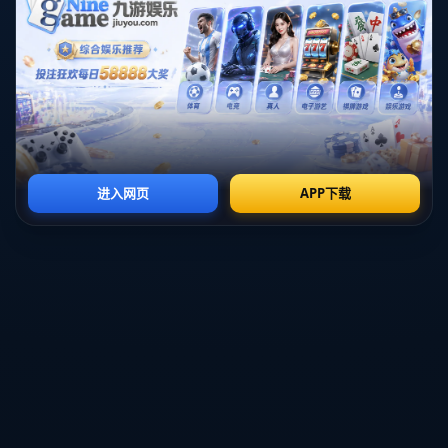
**莱比锡RB vs 斯图加特：逆转之战的精彩瞬间**
与此同时，莱比锡RB对阵斯图加特的比赛同样引人入胜。
上半场，斯图加特率先突破莱比锡的防线，取得了领先。然
而，在下半场，莱比锡RB展现出其强大的团队协作能力和
**灵活的战术部署**。终场前的**绝杀球**帮助莱比锡逆转
比赛，展现了他们在关键时刻的**从容不迫**和**决策果断
**。
**战术分析：中场之争决定战局**
本轮比赛中，**中场球员的表现**普遍成为左右战局的关键
因素。在拜仁与多特蒙德的比赛中，基米希与穆勒通过娴熟
的控球和精准的传球，引领球队掌控比赛节奏。相对而言，
多特蒙德在中场的防守稍显薄弱，导致他们难以进行**有效