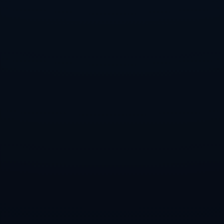
**战术深度分析：变阵带来的新机遇**
各队在本轮比赛中，纷纷采用了**变阵战术**以适应对手的