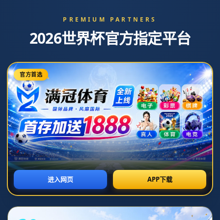
阿根廷世预赛4-1力克巴西，恩佐独秀助攻小蜘
蛛建功
发布时间：2026-07-07T09:29:18+08:00