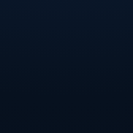
随后的比赛更像是一边倒的心理战与节奏战。落后的巴西不
得不加强投入进攻，但正是这种急躁，让他们在攻守转换时
显得破绽百出。阿根廷则仿佛回到了卡塔尔世界杯的冠军轨
道：防守端，奥塔门迪与罗梅罗的中卫组合稳健而强硬，边
路的塔利亚菲科和莫利纳在防守维尼修斯等人的突破时既不
莽撞，又不松懈；中场层面，恩佐适时后撤参与防守，利用
精准的上抢和卡位打断巴西的中路推进，并在夺回球权后第