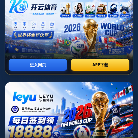
马拉卡纳的夜空再一次见证了蓝白传奇的书写。在一场火花
四溅的南美世预赛焦点大战中，阿根廷队以4-1大胜宿敌巴
西，不仅在积分榜上占据有利位置，更在心理层面重创了对
手。此役，恩佐·费尔南德斯如同中场指挥官般独领风骚，
他用一脚精准至毫厘的直塞球，助攻“小蜘蛛”朱利安·阿尔
瓦雷斯破门，将阿根廷队整体的攻防节奏与技战术思路体现
得淋漓尽致。这场胜利，不只是一场大比分赢球，更像是一
场关于传承、自信与战术成熟度的集体宣言。
比赛从一开始就注定不会平静。身处主场的巴西队在开局阶
段利用主场优势高位逼抢，试图在节奏上压制阿根廷，维尼
修斯与罗德里戈在边路不断尝试一对一突破，试图撕开阿根
廷的防线。阿根廷方面则显得更加老练，他们在承受压力的
并没有贸然大举压上，而是通过恩佐、德保罗与麦卡利斯特
之间的短传配合稳住局面，耐心寻找反击机会。正是这种对