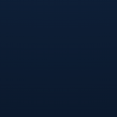
这是一场对整体战术执行力的检验。面对节奏较快、逼抢凶
狠的韩国球队，泰山队并没有回避对抗，而是通过稳健的中
后场组织和较为清晰的进攻思路，逐渐把比赛拉回到自己熟
悉的节奏中。从心理层面看，亚冠的胜利往往对团队气质影
响深远，尤其是在外界对联赛竞争力存在质疑的背景下，这
样一场3-1的主场胜利，无疑是在用实际行动恢复球迷信
心。
案例分析 一场典型的“以点带面”式获胜
如果把这场比赛当作一个案例来拆解，会发现山东泰山的赢
球路径非常具有研究价值。第一，核心外援的决定性作用得
以充分发挥。克雷桑的传射双响，是战术设计与个人能力叠
加的结果，而不是“乱战中的灵光一现”。教练组在进攻体系
中为他安排了充足的自由度，让他可以根据场上局势在中路
与边路之间灵活游走，既能拉扯韩国球队的防线，也能通过