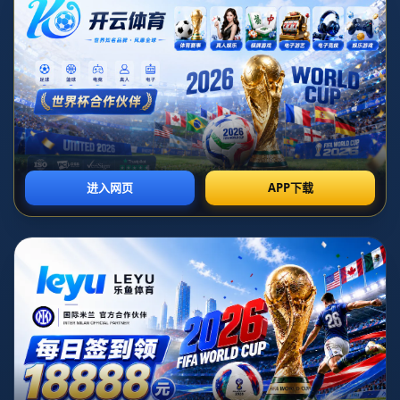
亚冠夜晚的鲁能大球场一场关于复苏与信念的比赛
当亚冠联赛的赛场再次在济南鲁能大球场点亮，很多老球迷
心里隐隐都有一个问号——如今的山东泰山，还是昔日那个