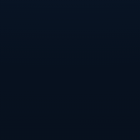
不是大腿”，但在这样一场3-1击败光州FC的比赛里，克雷桑
展示的是一种更具团队价值的领导力。他在前场积极参与防
守，频繁回追干扰对方后腰的出球，甚至在己方半场也能看
到他的身影。
这种态度上的投入，会潜移默化地影响身边的
队友。
对于一支志在亚冠有所作为的球队来说，外援在关键场次的
表现，往往可以给年轻球员树立一个清晰的参照。你不仅要
能在进攻端完成任务，更要理解比赛的整体节奏、承担起无
球时的责任。当队友看到球队的进攻核心如此投入，防守端
自然也更愿意咬牙多跑一步。而这种由个人态度带动整体团
队气质的变化，恰恰是山东泰山在亚冠赛场上最需要的东
西。
主场3-1的背后 鲁能大球场重新找回的“主场感”
亚冠赛场上的主客场差异，一直是影响成绩的重要因素。对