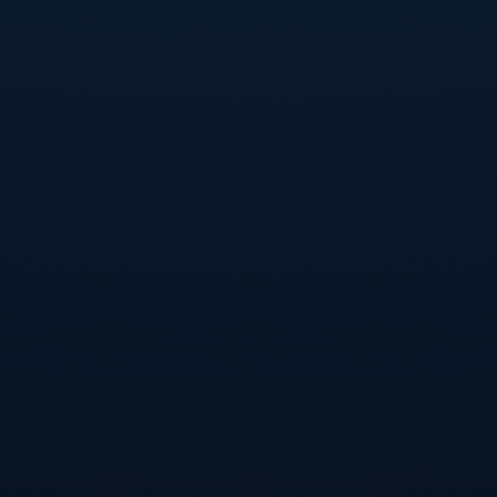
回撤，把中前场串联起来。
第二，本土球员与外援之间的化学反应，被有效激活。在具
体比赛画面中，不难发现泰山队的中场球员频繁与克雷桑做
撞墙式配合，通过短传和小范围跑动，逐渐消耗光州FC的
整体压迫强度。这种建立在信任与默契之上的配合，是多场
比赛积累的结果，也是球队战术训练方向的体现。
第三，比赛中的关键节点掌控能力明显提升。在比分领先
后，泰山并没有一味退守，而是通过合理控球和有选择性的
前场逼抢，牢牢控制了比赛的节奏，使得光州FC始终难以
形成持续的高压反扑。这种在关键时间段保持冷静的能力，
往往是衡量一支球队能否在亚冠赛场走得更远的隐形指标。
从个人高光到团队气质 克雷桑的“示范效应”
在舆论场中，外援的表现常常被简化成“进球多不多”、“是