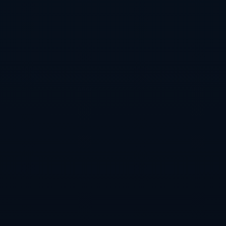
前场核心角色的作用才能长期最大化，而不是偶发爆发。其
二是技战术细节的持续打磨，例如中场衔接的果断程度、边
路突破与内切的选择判断等等，这些细节在面对东亚强队时
尤其重要。
还有一个容易被忽略的层面——比赛节奏的自控能力。在对
阵光州FC时，泰山队通过有效的传控和坚决的纵向推进，
成功掌控了比赛关键阶段的节奏。但随着对手实力的提升，
这种掌控难度会成倍增加。如果球队能在后续亚冠比赛中继
续坚持这样的比赛理念，同时根据对手特点做出微调，那么
这种3-1式的高效胜利，未必只是昙花一现。