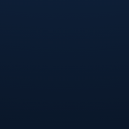
0-21赛季成功通过附加赛升级英超，随后两个赛季稳稳立足中游，不但多
衡、战术执行力极强的球队，这种“以弱胜强”的标签恰是他吸引热刺的关
未来去向的问题，他坦言自己“渴望挑战更高目标”，同时也暗示如果有机
持了一贯的谨慎风格，没有给出肯定答案，但也没有直接否认，而是提到
让人联想到刚刚又经历一个失望赛季的热刺。