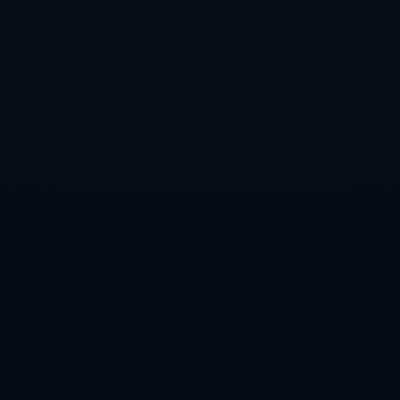
目前的整体规划。近几年在频繁更换主教练后，俱乐部高层逐渐意识到
强调可持续发展，而布伦特福德在弗兰克执教下建立起的数据分析驱动
砸钱来增强战斗力，因此在这一点上，弗兰克的理念与球队的长期战略高