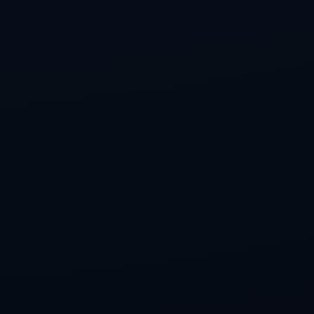
，依靠大牌名帅和短平快运作难以真正建立起持续竞争力，再
和精准引援模式，正是当下英格兰足坛中小俱乐部的典范。热
度契合。