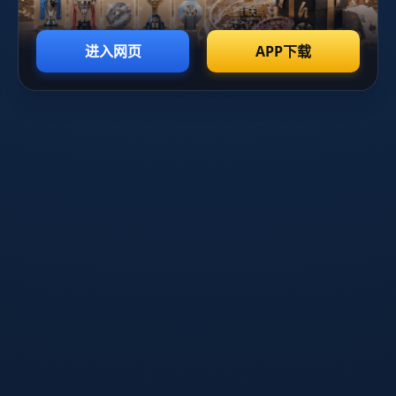
具说服力的表现一步步将自己推到了英超教练圈的聚光灯下。布伦特福德在他