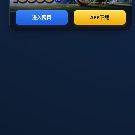
弗兰克自2018年10月接过布伦特福德教鞭以来，用极