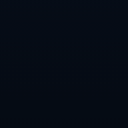
受力的检验。为了让球员们在面对对手主场氛围时保持冷静
与专注，俱乐部特意安排心理辅导老师与球员进行小范围沟
通，从如何快速进入比赛状态，到如何在不利局面下保持团
队凝聚力，进行了有针对性的指导。队长也在队内会议上强
调，“客场比赛气氛肯定很热烈，但只要我们专注在每一次
对抗、每一个回合，就不会被外界干扰所左右。”从训练场
上不时传出的加油声和互相鼓励来看，这支球队正逐步把心
理准备转化为内在的自信。
在具体阵容安排和战术细节上，南京队教练组目前仍保持一
定的神秘感。尽管在公开训练课上可以看到球队重点演练的
几套阵型和套路，但主教练对首发名单和战术变化避而不
谈，只是表示会根据对手临场表现和自身球员状态进行灵活
调整。外界普遍猜测，南京队有可能在客场采取更为务实的
策略，在确保防守稳固的基础上，通过快速反击寻求破门良