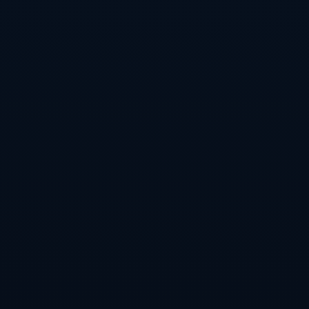
过度疲劳积累。训练结束后，球员们按计划进行冰浴、按摩
和理疗，营养师也根据每名球员的体成分和近期消耗情况准
备个性化饮食，尽可能保证球员在客场比赛来临时处于最佳
身体状态。
伤病情况是外界关注的焦点之一。此前因小伤缺阵数场的几
名球员，近期已经陆续恢复合练。医疗组在对他们进行详细
评估后，将训练量和参与对抗的比例逐步提升，但对于是否
在对阵淮安队的比赛中出场，教练组仍持谨慎态度。主教练
表示，球队需要他们的经验和能力，但必须把球员的长期健
康放在首位，“能上就全力以赴，不能上也不会勉强”。与此
一些此前机会有限的年轻球员在训练中的发挥颇为抢眼，他
们在高强度对抗中不惧拼抢，展现出希望抓住这个客场机会
证明自己的强烈愿望，也为教练组在排兵布阵时提供了新的
选择。