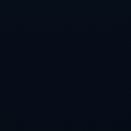
心理层面的调适，是南京队本周备战工作中的另一个关键
词。客场挑战不仅是对技战术和体能的考验，更是对心理承