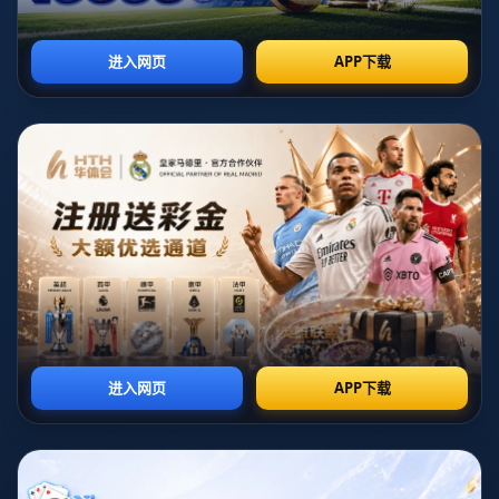
训练场上的变化最为直观。为了适应客场可能出现的高强度
对抗和紧凑节奏，南京队在最近几天有意提高了合练密度，
特别是在对抗训练和攻防转换环节上下足了功夫。上午的训
练通常从身体激活和力量体能开始，随后迅速进入分组对抗
和战术演练；下午则更多地进行局部配合、定位球攻防以及
模拟客场环境下的实战情景。教练组在场边不断叫停演练，
对站位、跑位和出球节奏进行反复纠正，力求在比赛到来之
前，把每一个环节都打磨到接近完美。
面对以硬朗作风著称的淮安队，南京队此番备战的一个重点
是提升防守强度与整体协同。在过去几轮比赛中，南京队在