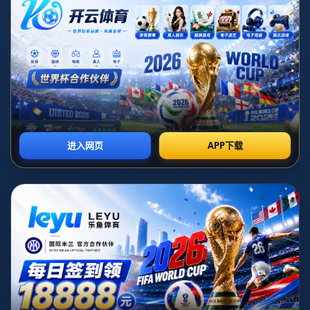
布鲁克林篮网终于在连败阴霾中觅得一线曙光。在与华盛顿
奇才的一场常规赛中，凭借威尔逊的高效发挥，以及团队在
攻防两端的整体执行力，篮网以一场酣畅淋漓的胜利击败对
手，成功终结连败颓势。这场比赛原本被认为是两支东部球
队“止血之战”，无论是对士气低迷的篮网，还是在排名上苦
苦挣扎的奇才，都显得格外重要。结果，篮网在关键时刻展
现出更多韧性，威尔逊的全面表现成为这场比赛的最大亮
点，克洛尼的伤退和普尔的低迷则成为奇才难以翻盘的缩
影。