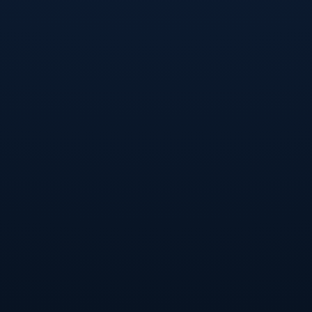
线发生身体接触，落地时扭到脚踝，被迫提前退场。克洛尼
退场瞬间，奇才的进攻节奏明显受到影响，球队在外线持球
梳理和挡拆发起方面立刻显得杂乱无章，原本还能与篮网形
成拉锯的比分逐渐被拉开。尽管奇才替补后卫试图通过强硬
冲击来弥补空缺，但无论是在阅读比赛还是在控制节奏方
面，都难以复制克洛尼的作用。这次伤退不仅影响了本场走
势，也为奇才接下来的赛程蒙上了一层阴影，赛后球队方面
表示将进一步对其伤情进行评估。