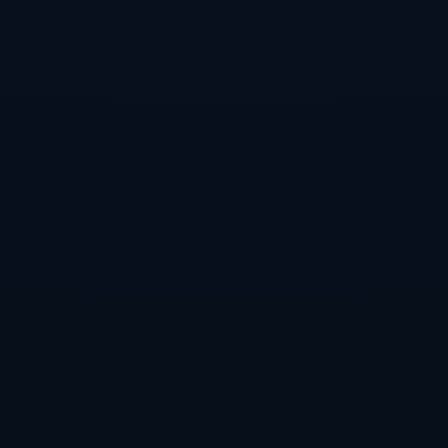
普尔本应在克洛尼离场后承担更多组织和得分重任，但整场
比赛他迟迟未能找到节奏。无论是外线三分还是中距离跳
投，普尔出手选择略显勉强，命中率始终不见起色。面对篮
网针对性的防守夹击，他在决策上也显得犹豫，几次关键回
合没有果断攻击篮下，也没有准确找到空位队友，导致奇才
一次又一次错失追分良机。更糟糕的是，普尔在防守端被威
尔逊和其他篮网外线频频点名，无论换防还是追防三分都略
显迟缓，让篮网多次通过简单战术就撕开防线。对一名被寄
望于扛起球队进攻大旗的球员而言，这场比赛的低迷表现无
疑是一个警讯。
反观篮网，在连败背景下，全队在这场比赛中的整体专注度
明显提升。除了威尔逊，几位角色球员也交出了关键表现。
首发内线在篮板保护上做得相当出色，多次拼抢前场篮板为
球队赢得二次进攻机会，同时在防守端成功干扰了奇才的内