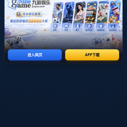
威尔逊此役无疑是场上最耀眼的存在，无论是从数据统计还
是比赛观感，他都堪称篮网赢球的第一功臣。比赛伊始，他
就展现出极强的进攻侵略性，多次通过挡拆后的冲击和外线
接球就投，帮助球队迅速进入状态。面对奇才并不算牢固的
外围防守，威尔逊充分利用自己的投射手感和节奏变化，在
三分线外多次命中关键球，有效拉开了场上空间。除了得
分，他在组织端同样表现沉稳，多次通过突破分球和高位策
应为队友创造空位机会，使篮网的进攻不再局限于单打，而
是形成了流畅的团队配合。更为难得的是，在防守端威尔逊
也颇为积极，多次完成协防补位和对外线射手的干扰，展现
出一名核心球员在攻防两端的全面作用。
与威尔逊的高光相映成对的，是奇才后场核心之一克洛尼在
比赛中途意外伤退。上半场他刚刚通过几次高难度突破和中
投帮助球队咬住比分，却在一次杀向篮下的进攻中与篮网内