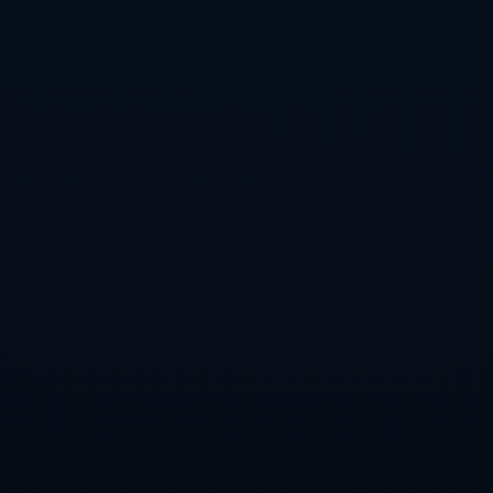
线终结。替补席上的几名外线球员同样发挥稳定，其中一名
射手在第三节连续命中远投，直接浇灭了奇才试图反扑的势
头。更为重要的是，主教练在轮换和防守策略上的调整较以
往更为果断，适时采用联防和包夹战术，限制了奇才剩余持
球点的发挥，使对手的进攻在下半场愈发单调。
比赛的走势在第三节基本定型。中场休息回来后，篮网一度
通过高强度防守打出一波流，将分差扩大到两位数。威尔逊
在这一节里多次抓住转换进攻机会，或快下上篮、或外线急
停跳投，把奇才的防线打得措手不及。反观奇才，克洛尼的
缺阵让他们在半场阵地战中缺乏一锤定音的组织者，普尔状
态低迷，其他球员虽有零星闪光，却缺少能够持续制造威胁
的稳定点。当末节开始时，奇才虽试图通过收紧防线和提高
对抗强度寻找翻盘机会，但篮网在处理领先优势方面表现成
熟，稳扎稳打，通过不断冲击篮下制造犯规，同时合理分配