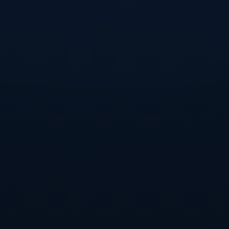
从战术板角度来看，少打一人的荷兰更适合采用低位防守加
快速纵向反击的思路：中场线收缩，尽可能保护中卫，前场
则保留一到两名速度型球员，利用对手压上的身后空间。邓
弗里斯的进球，正是这种思路的典型体现——并不依靠长时
间的阵地压制，而是在一次看似普通的推进中，通过他的斜
向插上与中路接应的呼应完成致命一击。这个进球不仅扳平
了比分，也让人再次意识到：现代足球中的边翼卫，早已不
能用“防守为主、偶尔助攻”来简单定义，而是前场战术体系
中不可或缺的终结点之一。
值得注意的是，这并非邓弗里斯第一次在国家队扮演“关键
先生”的角色。从过往的欧洲杯到世预赛，他时常在球队艰
难时刻贡献进球或助攻，这种表现背后是心理层面的成熟：
在球队陷入逆境、主心骨范迪克染红离场后，谁来站出来接
过责任，这个问题不靠战术板解决，而要靠球员个体的性格