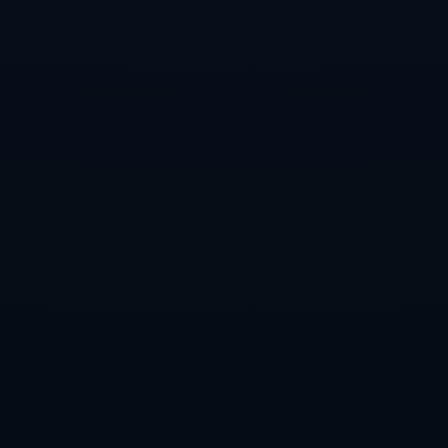
防转换中的负担是否过重，需要中场给他更多保护；在少打
一人的情况下，球队是否拥有多套应急预案，而不是临场依
赖球员个人发挥去“拼运气”。这些问题，都是通过欧国联这
种高强度但高频率的正式比赛，才能被真实暴露出来。
案例层面上，类似的情形在近年国家队赛事中并不少见：某
些世界传统强队在获得红牌后即刻崩盘，被对手连续打穿；