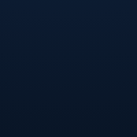
负的局面。这时，像邓弗里斯这样的边翼卫角色就显得尤为
重要。邓弗里斯在俱乐部和国家队的定位往往并非传统意义
上的边后卫，而是兼具边锋属性的冲击点。当球队需要在有
限的反击机会中制造最大威胁时，他的前插、他的爆发力，
以及他在禁区内的跑位嗅觉，成为打破僵局的关键武器。