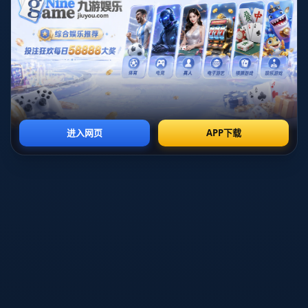
范迪克被罚下后，荷兰队立刻陷入结构性困难：一方面要维
持基本的防守站位，避免在人数劣势下被对手肆意冲击；另
一方面又不能完全放弃进攻，否则将陷入被动挨打、只求小