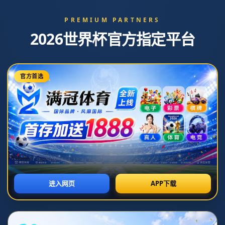
欧国联-范迪克染红邓弗里斯建功 荷兰1-1战平
匈牙利
发布时间：2026-07-07T09:29:18+08:00