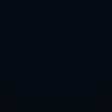
而也有球队像本场的荷兰一样，通过压缩空间、强化对抗、
突出边路出球点，在人数劣势下逼平甚至逆转对手。区别往
往在于两点：一是教练组对少打一人的战术预案是否在平时
训练中就有演练，还是临时口头指挥；二是球队中是否存在
几名可以“顶住心理压力”的选手，他们在场上不一定是技术
最华丽的，却往往是最稳定、最敢于承担责任的那一类。在
这一点上，范迪克与邓弗里斯的“一个被罚下 一个进球”，
恰好构成鲜明对比：前者是因一次高风险决策付出代价，后
者则在混乱中交出一份积极答卷。
这场欧国联-范迪克染红邓弗里斯建功 荷兰1-1战平匈牙利的
背后，还有一个容易被忽略的心理层面：荷兰一直被贴着
“华丽却不够稳定”的标签，从“无冕之王”的辉煌叙事到近年
大赛起伏不定的战绩，橙衣军团在关键时刻的稳定性常受到
质疑。本场在十人迎战的情况下仍然扳平比分，说明他们的