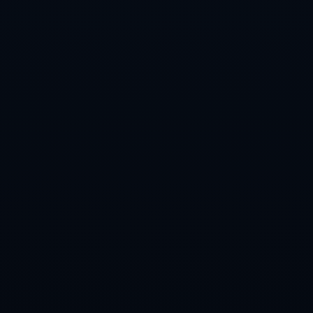
撑下的低风险方案 这一回合 不仅体现在比分上 更体现在两
队的情绪变化上 森林狼的急躁被放大 火箭的底气则被进一
步稳固
从更宏观的角度看 火箭鏖战力克森林狼 杜兰特39分7板的价
值 并不只在数据统计上 在一支球队的建设周期中 拥有这样
一位能在关键比赛中稳定输出的核心 是极难被量化的资产
他不仅承担着得分任务 还在无形中扮演着“稳定器”和“参照
系”的角色 年轻队友可以通过观摩他的决策方式 学习如何在
高压下维持冷静 这对于一支志在冲击更高目标的球队来说
尤为重要
同样的道理 对森林狼来说 與其把这场失利简单归咎于手感
不如把它视为一次直面差距的过程 当他们回看这场比赛时
会发现自己在很多回合中并未处于绝对下风 甚至在身体对