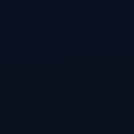
更重要的是 杜兰特的存在 给了队友心理上的稳定感 当球队
打不开局面时 他可以通过连续得分止血 当队友手感火热时
他也愿意退到中距离甚至底角 成为无球接应点 这种攻守权
重的主动调整 让火箭在面对森林狼时并没有被打乱阵脚 反
而在胶着阶段愈战愈冷静 从团队气质层面来看 这场比赛让
人看到一支成熟球队如何在高压环境下保持结构完整
从森林狼的角度看 失利固然遗憾 但过程并非一无是处 他们
在前三节展现出的运动能力和冲击力 确实给火箭的防守制
造了巨大麻烦 特别是在转换进攻环节 依靠抢断和长传 多次
打成快攻 这也一度迫使火箭不得不回到半场阵地 与之对抗
但问题在于 当比赛进入第四节后 森林狼在处理球上的毛躁
暴露无遗 一些仓促的三分出手 和毫无准备的突破选择 让本
可以咬住甚至反超的机会白白流失