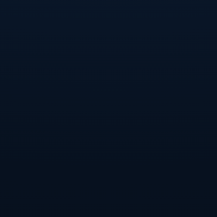
压迫强度都保持在相对稳定的水平。英超球队普遍节奏快、
转移快，一旦前场压迫出现断层，很容易被对手打反击。利
物浦能连续三轮保持对比赛节奏的掌控，说明球队在整体跑
动与队形压缩上的训练已经趋于成熟。
案例分析从一粒进球看战术设计