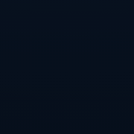
以赫拉芬贝赫的进球为例，可以清晰地看到利物浦当前战术
设计中的几个关键点。首先是高位压迫的延续，对手后场在
出球时遭遇三人联动的压迫，被迫仓促解围。皮球被中场提
前预判拦截，这一下抢断成为整个进球回合的起点。随后，
利物浦并没有选择立即大脚吊向禁区，而是通过一脚向前的
直塞，将球交给处于半转身状态的维尔茨。
维尔茨拿球后的第一选择不是强行转身射门，而是横向带球
牵引，吸引两名防守球员上抢，为后点的赫拉芬贝赫创造脱
身空间。在这个过程中，赫拉芬贝赫从后插上的时机极为关
键——既不能太早暴露自己的跑动意图，也不能太晚错过射
门窗口。最终，他在弧顶附近接到回做球，一脚迎球抽射直
挂死角。这一整套从压迫、抢断到合理分配射门权的过程，
体现的正是教练组反复强调的“整体参与”和“合理决策”。