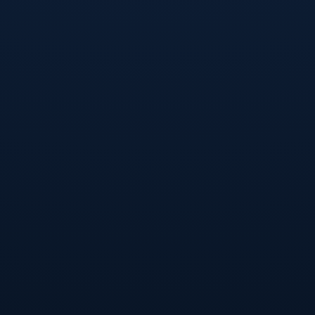
单看“英超2比1”的比分，或许会让人误以为这又是一场普通
的险胜。但真正让人值得回味的，是利物浦在这三连胜期间
呈现出的内容质量。球队不再只依赖一条线的爆发，而是形
成了多点开花的进攻格局。尤其是在对手摆出密集防守阵型
时，利物浦不再简单地依赖边路传中，而是通过中路短传渗
透和半空间配合撕开缺口。
以本场比赛为例，对手在上半场一度通过紧凑的中路站位压
缩利物浦的传球线路，但随着比赛推进，利物浦逐渐提高了
出球速度，维尔茨频繁回撤接应，将对方的后腰位置不断拉
扯出去。与此赫拉芬贝赫从二线后插，形成“前后夹击”的态
势。这种空间重叠与错位利用，使得对手很难在90分钟内始
终保持防线完整。
从防守端看，利物浦在三连胜期间虽然多少存在失球，但多
数是个体失误或定位球防守上的细节，而整体的防线高度与