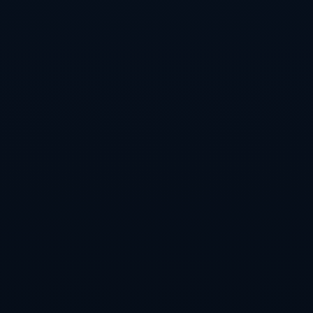
这粒进球并非偶然产物，而是训练内容在比赛场景中的成功
体现。过去的利物浦更多通过边路爆点和快速反击制造机
会，而如今，他们更愿意通过中路配合和二线插上来解决战
斗。在英超这种对抗激烈的联赛中，这种变化让对手的防守
预测难度成倍提升，也为利物浦争取到更多主动权。
心理层面的转折三连胜带来的信心红利