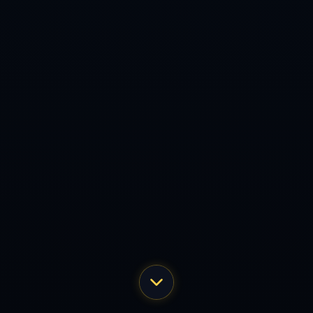
停留在过去荣光，也没有陷入漫无目的的重建泥沼，而是在
英超这个最具竞争力的舞台上，通过一次次看似普通但含金
量十足的三分，悄然完成自我升级。在一个节奏飞快的赛季
叙事中，联赛三连胜是一个不算起眼却极为坚实的段落，它
让人有理由相信，更精彩的篇章还在后面。
上一篇：48岁范尼遭解雇：上任6个月战绩不佳，新帅接棒
下一篇：季米特洛夫挺进半决赛
咨询热线：0871-5241080 客服QQ：579083317
公司地址：湖北省随州市随县厉山镇
Copyright 2024
米博体育(中国)官方网站
All Rights by
米博体
育