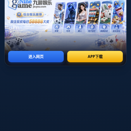
赫拉芬贝赫的破门则是另一种中场价值的体现。这名中场球
员在禁区前沿完成了一脚干脆利落的终结，背后是整场比赛
中不断的节奏转换与前插试探。他并非单纯的“B2B中场”，
而是同时具备护球、推进与远射威胁的综合型角色。当利物
浦需要从防守瞬间过渡到进攻时，赫拉芬贝赫的持球推进就
是那条最直接的通道。这粒进球在数据上只是一个数字，但
在战术意义上却是对球队训练内容与比赛思路的最好注脚。
在英超这样高强度的环境里，中场是否能在短时间内完成由
防到攻的切换，往往决定了一支球队能否长期保持竞争力。
维尔茨与赫拉芬贝赫的联袂发挥，让利物浦的中场层彻底摆
脱了只负责扫荡的刻板印象，而成为真正意义上的创造源
泉。这种变化，也直接支撑了球队实现联赛三连胜的过程。
从比分到内容英超三连胜的含金量