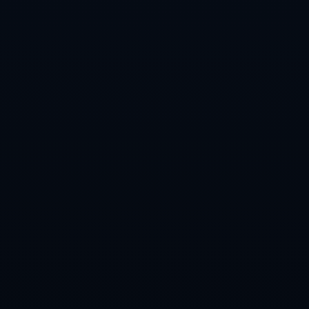
结合实际使用案例 不难发现 单一维度的好坏 并不足以判定
世界杯外围平台体验是否优质 比如有的用户选择A平台 是
因其赔率较高 但在使用过程中发现 数据更新缓慢 客服反馈
迟滞 于是转向B平台 虽然赔率略逊一筹 但整体体验更加顺
畅 这类迁移行为直接反映了综合评测的重要性 一个较为完
整的评测框架 通常会在安全性 资金流畅性 市场丰富度 数据
与功能 客服与风控 用户口碑等维度分别打分 并给出定性说
明 对普通参与者而言 在阅读此类评测时 不必被单项高分所
吸引 而应关注哪些指标与自己的需求最契合 如果更看重实
时滚球 就要重点考察平台在延时和结算方面的评价 若偏好
赛前分析 则更应关注其数据深度和资讯质量
理性参与与体验优化建议
从更长远的视角看 世界杯外围平台体验与评测的意义 不仅