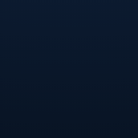
赔率表现与盘口深度体验
世界杯作为全球关注度极高的赛事 几乎所有外围平台都会
提供丰富的投注类型 但在体验层面 赔率是否稳定及盘口深
度是否足够 是评测中的关键 对普通用户而言 直观的体验是