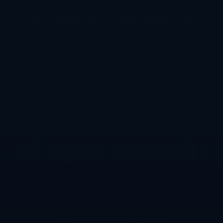
移动端体验与交互设计
随着手机成为观看世界杯的主战场 世界杯外围平台在移动
端的体验几乎决定了用户是否会长期使用 某些平台虽在PC
端功能齐全 但移动端页面存在加载过慢 按钮过密 弹窗干扰
频繁等问题 一款优秀的世界杯外围平台 应当在移动端做到
结构清晰 操作路径简短 关键信息突出 例如 在热门赛事期间
将世界杯比赛单独设置入口 对今日比赛和未来几日赛程进
行直观展示 同时在投注页面加入即时赔率变化提示 让用户
一眼就能判断是否处于合适介入区间 从评测角度来看 若移
动端能支持自定义收藏球队或赛事 推送相关提醒 并为用户
保留最近使用的盘口和金额设置 这类贴近使用习惯的设计
往往会在体验打分中获得加分