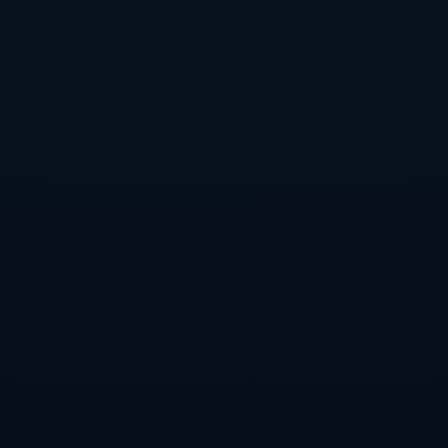
队进球时间分布 场均角球等细节 从体验上看 这类功能不仅
提升了平台的专业感 也让用户在做出决策时更加心中有数
反之 如果一个平台仅提供简单比分和基本赔率 而缺乏深入
数据和即时更新 很容易让用户感觉被“蒙着眼睛参与” 此外
实时功能的体验也非常重要 包括滚球时的延时控制 自动结
算速度 和赔率刷新频率 在案例评测中 一些用户提到 曾在某
平台进行世界杯滚球期间多次遇到卡单或延迟确认 导致错
过最佳赔率区间 这种体验上的迟滞 常被视为评测中的减分
项