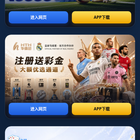
说明晦涩 甚至在关键比赛中出现卡顿 综合体验不佳的平台
很容易把一场原本轻松的观赛之旅 变成一场焦虑的技术拉
扯战 因此 对平台的评测不应停留在表面的“是否有世界杯盘
口” 而是需要重点审视使用过程中的每一个细节
账户体系与安全评测
安全性往往是世界杯外围平台评测中最容易被忽视却最关键
的指标 比较常见的体验问题 包括注册流程复杂 实名验证模