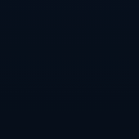
无论赛制如何创新，世界杯的高潮仍然集中在最后一周。半
决赛通常安排在同一周的中前段，两场比赛间至少间隔一天
甚至两天，以保证场地维护和转播团队的调度。败者将进入
三四名决赛，一般在决赛前一天或前两天进行，这一安排既
保留了传统仪式感，又避免与终极决战抢夺关注度。决赛则
会被精心安排在周末当地下午或傍晚开球，目的是让尽可能
多时区的观众都能在相对舒适的时间收看。例如在北美举办