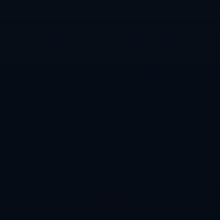
与以往单一国家承办不同，美国加拿大墨西哥三国联合主办
使得2026世界杯赛程在时间编排上面临全新挑战。一方面，
三国横跨多个时区，从东部到西部横跨数千公里；不同主办
城市的气候与海拔差异明显，如墨西哥某些城市海拔较高，