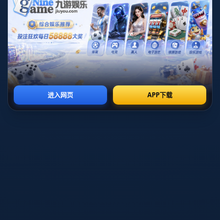
如连续两场都在当地中午高温时开球。对于中国等亚洲球迷
来说，2026世界杯赛程时间表最新完整指南中的时差解读尤
为重要 北美主办意味着很多比赛可能落在北京时间的清晨
或上午，这对于上班族来说反而有机会在工作前完整看完一
场焦点战。
淘汰赛结构扩展后的时间安排
扩军后的世界杯意味着更多球队进入淘汰赛阶段，也让淘汰
赛时间表显得更加立体。传统的十六强、八强、半决赛结构
会在保留基本框架的前提下进行扩展，增加一轮淘汰赛或调
整晋级方式，是赛程编排中的关键技术环节。无论最终方案
细节如何，有几条原则基本不会改变 首先是淘汰赛之间必
须确保至少三天时间供球队恢复体能和进行战术准备 其次
是热门球队的比赛会被尽可能安排在全球观众最易收看的时
段 例如当地晚间黄金档 对应亚洲可能是上午或中午 这在