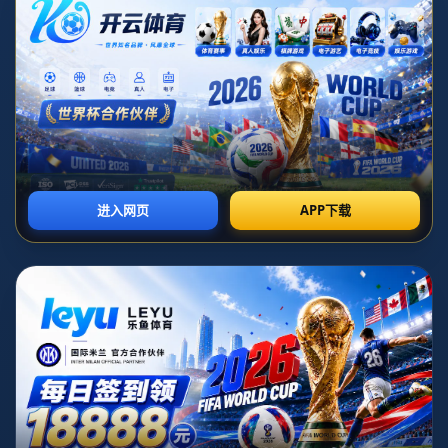
每一届世界杯都是球迷的四年之约，而2026世界杯赛程时间
表最新完整指南之所以备受关注，一个重要原因在于本届赛
事将首次扩军到四十八支球队、同时由美国加拿大墨西哥三
国联合承办。赛程如何编排、每天能看到几场比赛、小组赛
到决赛之间的时间间隔是否充足，这些细节不仅影响球队备
战节奏，更直接关系到球迷该如何合理安排观赛和出行计
划。因此这份完整赛程指南，不只是简单罗列日期和场次，
而是帮你从宏观结构到细节节奏，系统理解这届规模空前的
世界杯究竟将如何上演。
赛程总体结构与关键时间轴
从整体框架看，2026世界杯赛程安排大致可以分为三个阶段
小组赛 淘汰赛 决赛周收官。由于参赛队扩军到四十八支，
小组赛将是赛程中最密集的部分，赛事组织方不仅要保证足