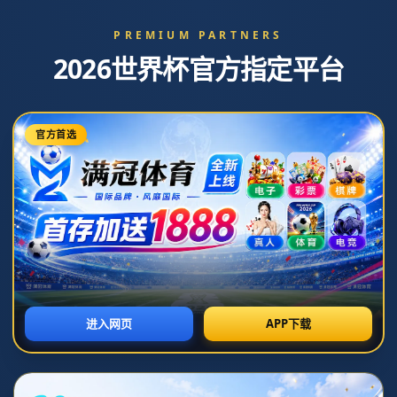
2026世界杯赛程时间表最新完整指南
发布时间：2026-07-07T09:29:18+08:00
2026世界杯赛程时间表最新完整指南全景解读