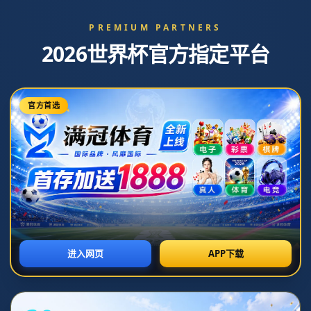
2023世界杯官方网上投注软件推荐
发布时间：2026-07-07T09:29:18+08:00
在世界杯这样全球瞩目的顶级赛事期间，如何高效、安全地