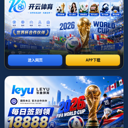
使用2023世界杯官方网上投注软件推荐信息，成了不少球迷
茶余饭后的热门话题。许多人并非职业玩家，只是希望在观
赛时增加一点参与感，却常常被复杂的盘口、眼花缭乱的
APP广告和真假难辨的平台搞得无所适从。要想在信息爆炸
的环境中找到真正可靠的工具，前提是弄清什么才算“官方”
“正规”，以及哪些功能设计，才能帮助你在保证安全的前提
下，理性参与世界杯相关投注。
世界杯相关投注平台要看的核心指标