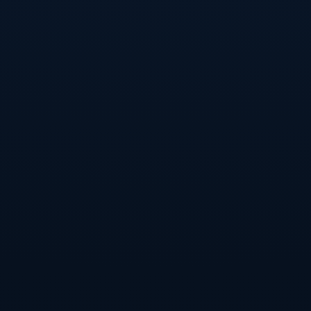
观赛习惯和理解深度，自由切换不同盘口，而不是被迫在一
个简单粗糙的“谁赢谁输”界面里作选择。
专业平台还有一个共同特点——重视数据和内容服务。对于
2023世界杯这样的短期高强度赛事，球队状态变化、球员伤
病、赛程密度等因素影响巨大。优秀的网上投注软件会在赛
事详情页集成球队战绩、交锋记录、近期进失球数据、主客
场表现、伤停名单等信息，甚至配合可视化图表和简要解
读，帮助用户快速理解赛前形势。这种数据驱动的设计，既
体现了平台对用户体验的重视，也在一定程度上减少了盲目
跟风下注的风险。
用户体验与细节决定长期可用性
从许多球迷的反馈来看，能否长期使用一款世界杯投注软
件，往往取决于几个看似不起眼的细节：页面加载速度、赔
率刷新及时性、投注确认稳定性，以及在赛中出现极端情况