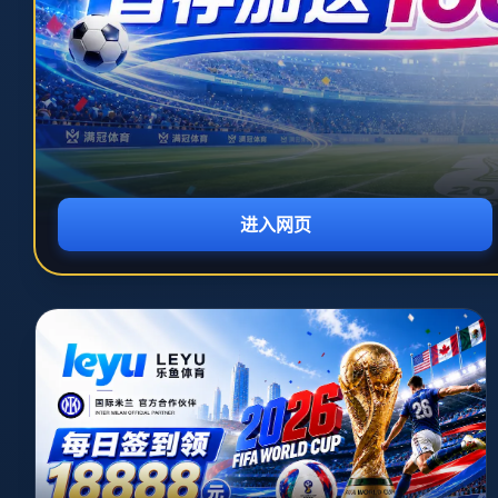
世界杯比赛记录全回顾 深度解读绿茵场上的时代印记