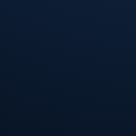
要理解世界杯比赛记录的意义,首先要意识到,统计从来不
流。例如巴西在上世纪中叶创造的大比分胜利,并非单纯因
录,则清晰折射出现代足球向稳固防守和精细阵地战演化的趋