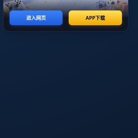
某场惊心动魄的点球大战,而真正构成世界杯记忆骨架的,则是
心理博弈的演变轨迹。围绕“世界杯比赛记录全回顾”这个主