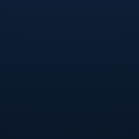
是冷冰冰的数字。像世界杯进球最多球员、单届赛事的团队进球纪录,以及某
为对手薄弱,而是反映了当时尚未完全成型的防守体系与南美进攻足球相遇
势。换句话说,记录是一种可被量化的历史证词,能帮助我们从结果倒推过