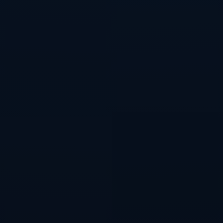
。从整体层面看,早期世界杯的场均进球数明显高于现代赛事,一些夸张的
及身体对抗强度有关。随着时间推移,防守体系从简单的“盯人+清球”进化
决赛统计中尤其明显。进球变少,但含金量反而更高,每一次射门都凝结了漫
年代的超级前锋,从早期的中锋“禁区终结者”到现代能够回撤组织、参与前
某些传奇球员的世界杯进球轨迹不难发现,连续多届保持进球的难度远远大于
保持高效输出,这种稳定性本身就是一种“隐形纪录”,只是被耀眼的总进球
某些球队在整届赛事中只丢极少的球,甚至保持长时间不失球,这些纪录表面