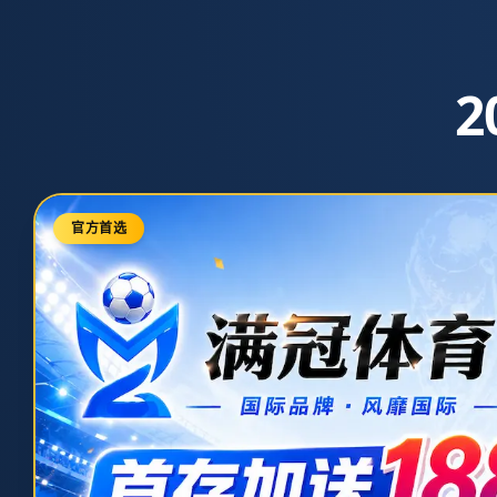
首页
公司简介
产品展示