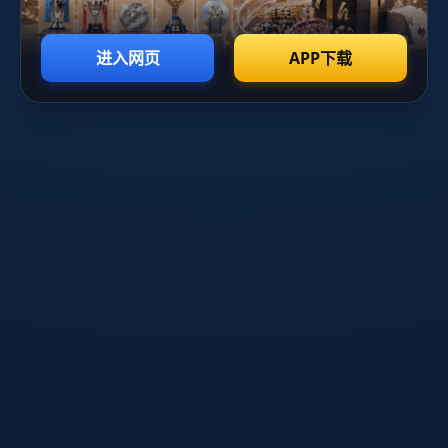
跨越近百年的“活历史”翻开新的一页。球迷记住的往往是某个进球瞬间、
起从黑白影像到高清转播的每一届世界杯,也折射出足球战术、身体对抗和
案例,重新理解这项赛事如何塑造了当代足球的叙事方式。